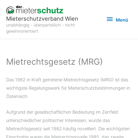
Zum
Inhalt
Menü
Mieterschutzverband Wien
Menü
springen
unabhängig - überparteilich - nicht
gewinnorientiert
Mietrechtsgesetz (MRG)
Das 1982 in Kraft getretene Mietrechtsgesetz (MRG) ist das
wichtigste Regelungswerk für Mieterschutzbestimmungen in
Österreich.
Aufgrund der gesellschaftlichen Bedeutung im Zerrfeld
unterschiedlicher politischer Interessen, wurde das
Mietrechtsgesetz seit 1982 häufig novelliert. Die wichtigsten
Einschnitte waren die Mietrechtsnovelle 1985, das zweite